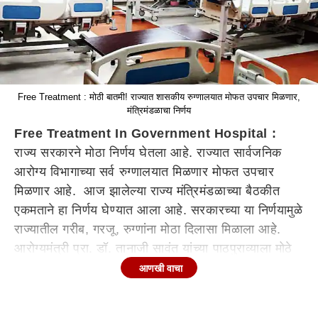
Free Treatment : मोठी बातमी! राज्यात शासकीय रुग्णालयात मोफत उपचार मिळणार,
मंत्रिमंडळाचा निर्णय
Free Treatment In Government Hospital :
राज्य सरकारने मोठा निर्णय घेतला आहे. राज्यात सार्वजनिक
आरोग्य विभागाच्या सर्व रुग्णालयात मिळणार मोफत उपचार
मिळणार आहे. आज झालेल्या राज्य मंत्रिमंडळाच्या बैठकीत
एकमताने हा निर्णय घेण्यात आला आहे. सरकारच्या या निर्णयामुळे
राज्यातील गरीब, गरजू, रुग्णांना मोठा दिलासा मिळाला आहे.
आरोग्यमंत्री प्रा. डॉ. तानाजी सावंत यांच्या पाठपुराव्याला मोठे
यश मिळाले आहे. ही योजना राज्यात 15 ऑगस्टपासून लागू
आणखी वाचा
होणार असल्याची माहिती आरोग्य मंत्री तानाजी सावंत यांनी
दिली.