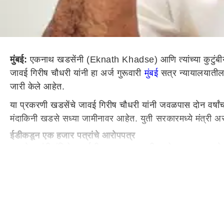
मुंबई:
एकनाथ खडसेंनी (Eknath Khadse) आणि त्यांच्या कुटुंबीया
जावई गिरीष चौधरी यांनी हा अर्ज गुरूवारी
मुंबई
सत्र न्यायालयातील व
जारी केले आहेत.
या प्रकरणी खडसेंचे जावई गिरीष चौधरी यांनी जवळपास दोन वर्षांचा
मंदाकिनी खडसे सध्या जामीनावर आहेत. युती सरकारमध्ये मंत्
ईडीकडून एक हजार पत्रांचे आरोपपत्र
खडसे कुटुंबीयांविरोधात ईडीकडून याप्रकरणी आरोपपत्र दाखल के
कंपन्यांचाही आरोपी म्हणून समावेश आहे. या सर्वांवर मनी लॉड्रिंग
साल 2016 मध्ये एकनाथ खडसे हे महसूल मंत्री असताना हा सारा व
दिलेली आहे.
काय आहे प्रकरण? (Bhosri MIDC Money Laundring
एकनाथ खडसे यांच्या पत्नी मंदाकिनी खडसे आणि जावाई गिरीश चौ