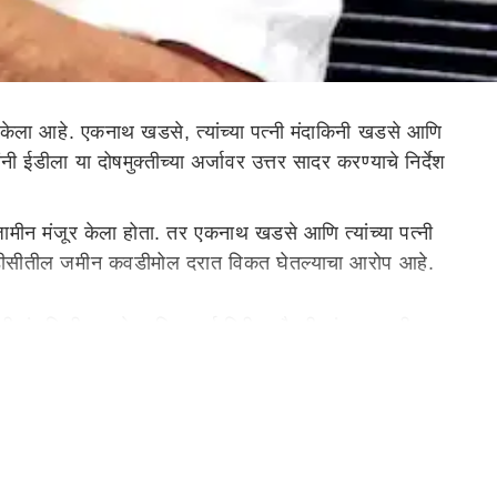
केला आहे. एकनाथ खडसे, त्यांच्या पत्नी मंदाकिनी खडसे आणि
 ईडीला या दोषमुक्तीच्या अर्जावर उत्तर सादर करण्याचे निर्देश
 जामीन मंजूर केला होता. तर एकनाथ खडसे आणि त्यांच्या पत्नी
यडीसीतील जमीन कवडीमोल दरात विकत घेतल्याचा आरोप आहे.
्नी मंदाकिनी खडसे आणि जावई गिरीश चौधरी यांच्यासह तीन
समध्ये गेलेल्या एकनाथ खडसेंच्या अडचणीत मोठी वाढ झाली होती.
 याची चौकशीही झाली होती. मात्र एसीबीनं खडसेंना क्लीन चीट
‌र्हे क्र. 52/2 अ ही जमीन अब्बास रसुलभाई उकानी नामक मूळ