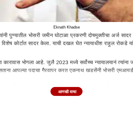
Eknath Khadse
ंनी पुण्यातील भोसरी जमीन घोटाळा प्रकरणी दोषमुक्तीचा अर्ज सादर 
िशेष कोर्टात सादर केला. याची दखल घेत न्यायाधीश राहुल रोकडे यांनी
 कारावास भोगला आहे. जुलै 2023 मध्ये सर्वोच्च न्यायालयानं त्यांना
री असताना आपल्या पदाचा गैरवापर करत एकनाथ खडसेंनी भोसरी एमआ
लेलं आहे. या एक हजार पानी आरोपपत्रात एकनाथ खडसे, त्यांच्या पत
आणखी वाचा
चा आरोप लावण्यात आला आहे. त्यामुळे भाजपासोडून राष्ट्रवादी काँग्रे
्यवहार झाला होता. विशेष म्हणजे लाचलुचपत प्रतिबंधक विभागामार्फत
 Case)
धरी यांनी 28 एप्रिल 2016 रोजी भोसरी येथील एमआयडीसी येथील सव्‍