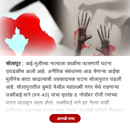
सोलापूर
: आई-मुलीच्या नात्याला काळीमा फासणारी घटना
उघडकीस आली आहे. अनैतिक संबंधाच्या आड येणाऱ्या आईचा
मुलीनेच काटा काढल्याची धक्कादायक घटना सोलापुरात घडली
आहे. सोलापुरातील कुमठे येथील महालक्ष्मी नगर येथे राहणाऱ्या
लक्ष्मीबाई माने (वय 40) यांचा मृतदेह 8 नोव्हेंबर रोजी त्यांच्या
घरात आढळून आला होता. लक्ष्मीबाई माने ह्या गेल्या काही
वर्षांपासून एकट्याच घरात राहत होत्या. घटनेची माहिती मिळताच
विजापूर नाका पोलिस स्थानकातील अधिकारी, कर्मचारी
आणखी वाचा
घटनास्थळी दाखल झाले. त्यावेळी घरातील साहित्य अस्ताव्यस्त