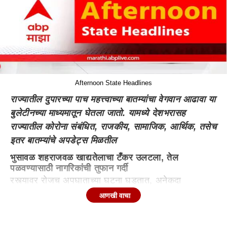
Afternoon State Headlines
राज्यातील दुपारच्या पाच महत्त्वाच्या बातम्यांचा वेगवान आढावा या
बुलेटीनच्या माध्यमातून घेतला जातो. यामध्ये देशभरासह
राज्यातील कोरोना संबंधित, राजकीय, सामाजिक, आर्थिक, तसेच
इतर बातम्यांचे अपडेट्स मिळतील
भुसावळ शहराजवळ खाद्यतेलाचा टँकर उलटला, तेल
पळवण्यासाठी नागरिकांची तुफान गर्दी
रस्त्यावर रोजच अपघाताच्या घटना घडतात, अनेकदा
रस्त्यावरुन जाणारे नागरिक वाहन थांबवून पाहतात. मात्र अनेक
आणखी वाचा
जण मदतीला धावून जात नाहीत. दुसऱ्या बाजूला एखादा
खाद्यपदार्थांचा किंवा इतर दैनंदिन वस्तूंचा टँकर उलटलेला