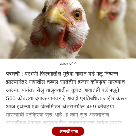
फाईल फोटो
परभणी :
परभणी जिल्ह्यातील मुरुंबा गावात बर्ड फ्लू निष्पन्न
झाल्यानंतर गावातील तब्बल साडेतीन हजार कोंबड्या मारण्यात
आल्या. यानंतर सेलु तालुक्यातील कुपटा गावातही बर्ड फ्लूने
500 कोंबड्या दगावल्यानंतर हे गावही प्रतिबंधित जाहीर करून
आज इथल्या एक किलोमीटर अंतरामधील 469 कोंबड्या
मारण्याची प्रक्रिया सुरु आहे. हे काम सुरु असतानाच
परभणीच्या पेडगाव तालुक्यातील कुक्कुटपालक राजेश कलंके
यांच्या तब्बल 700 कोंबड्या मृत्युमुखी पडल्या आहेत. ही माहिती
आणखी वाचा