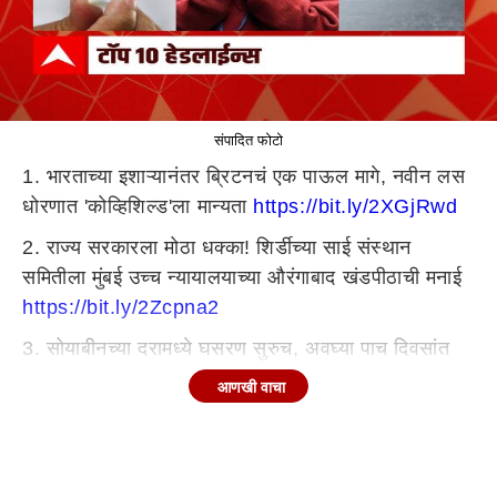
संपादित फोटो
1. भारताच्या इशाऱ्यानंतर ब्रिटनचं एक पाऊल मागे, नवीन लस
धोरणात 'कोव्हिशिल्ड'ला मान्यता
https://bit.ly/2XGjRwd
2. राज्य सरकारला मोठा धक्का! शिर्डीच्या साई संस्थान
समितीला मुंबई उच्च न्यायालयाच्या औरंगाबाद खंडपीठाची मनाई
https://bit.ly/2Zcpna2
3. सोयाबीनच्या दरामध्ये घसरण सुरुच, अवघ्या पाच दिवसांत
तीन हजारांची घसरण
https://bit.ly/2W0cz5q
सोयाबीन
आणखी वाचा
जोमात मात्र फळ धारणाच नाही! लातूर जिल्ह्यातील शेतकरी
अडचणीत
https://bit.ly/3tZcD1U
4. 56 वाले मुख्यमंत्री, 54 वाले उपमुख्यमंत्री होतात तर 119