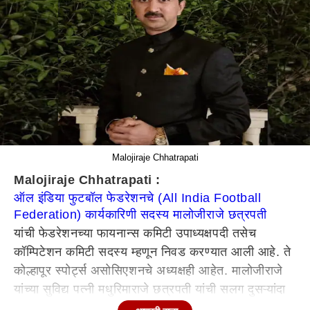
Malojiraje Chhatrapati
Malojiraje Chhatrapati :
ऑल इंडिया फुटबॉल फेडरेशनचे (All India Football
Federation) कार्यकारिणी सदस्य मालोजीराजे छत्रपती
यांची फेडरेशनच्या फायनान्स कमिटी उपाध्यक्षपदी तसेच
कॉम्पिटेशन कमिटी सदस्य म्हणून निवड करण्यात आली आहे. ते
कोल्हापूर स्पोर्ट्स असोसिएशनचे अध्यक्षही आहेत. मालोजीराजे
यांच्या सुविद्य पत्नी मधुरिमाराजे छत्रपती यांची सलग दुसऱ्यांदा
ऑल इंडिया फुटबॉल फेडरेशन महिला कमिटी सदस्य म्हणून