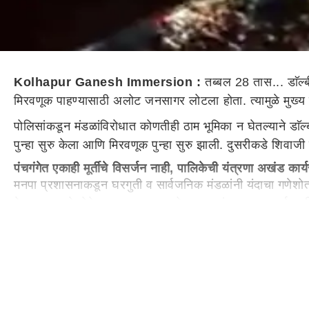
Kolhapur Ganesh Immersion :
तब्बल 28 तास... डाॅल्
मिरवणूक पाहण्यासाठी अलोट जनसागर लोटला होता. त्यामुळे मुख्य 
पोलिसांकडून मंडळांविरोधात कोणतीही ठाम भूमिका न घेतल्याने डाॅल
पुन्हा सुरु केला आणि मिरवणूक पुन्हा सुरु झाली. दुसरीकडे शिव
पंचगंगेत एकाही मूर्तीचे विसर्जन नाही, पालिकेची यंत्रणा अखंड कार
मनपा प्रशासनाकडून घरगुती व सार्वजनिक मंडळांनी यंदाचा गणेशो
ठेवण्यात आले होते. या उपक्रमाला कोल्हापूरकरांकडून उत्स्फूर्त प
सार्वजनिक विसर्जन मिरवणुकीवेळी सार्वजनिक मंडळांनी 161 गणेश मूर्
पर्यावरणपूरक अर्पण केल्या, तर 920 गणेश मुर्ती सार्वजनिक मंडळांनी
अशा 1081 गणेश मुर्ती इराणी खाणीमध्ये विसर्जित करण्यात आल्या. 
व्यक्त केले.