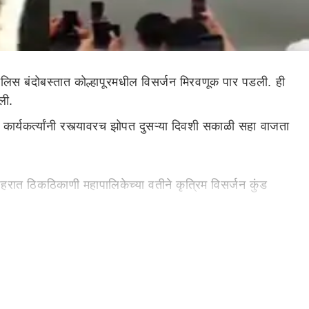
िस बंदोबस्तात कोल्हापूरमधील विसर्जन मिरवणूक पार पडली. ही
आली.
कार्यकर्त्यांनी रस्त्यावरच झोपत दुसऱ्या दिवशी सकाळी सहा वाजता
रात ठिकठिकाणी महापालिकेच्या वतीने कृत्रिम विसर्जन कुंड
 मूर्ती अर्पण आवाहनास सार्वजनिक मंडळांनी प्रतिसाद देत 161 मूर्ती
ापालिकेला अर्पण केलेल्या व सार्वजनिक मंडळांनी विसर्जित केलेल्या
या अध्यक्ष, प्रतिनिधींचे प्रशासक डॉ कादंबरी बलकवडे यांनी आभार