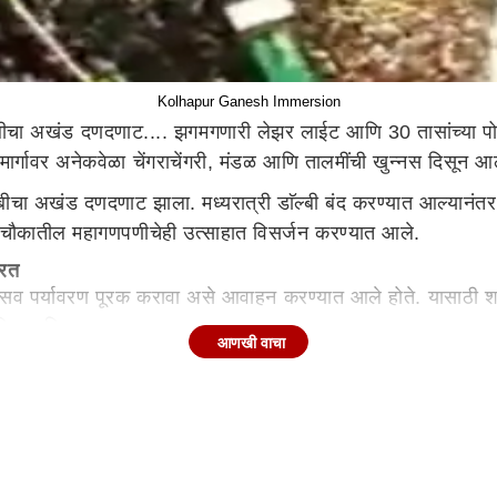
Kolhapur Ganesh Immersion
बीचा अखंड दणदणाट.... झगमगणारी लेझर लाईट आणि 30 तासांच्या पोल
मार्गावर अनेकवेळा चेंगराचेंगरी, मंडळ आणि तालमींची खुन्नस दिसून 
्बीचा अखंड दणदणाट झाला. मध्यरात्री डाॅल्बी बंद करण्यात आल्यानंतर 
ाजी चौकातील महागणपणीचेही उत्साहात विसर्जन करण्यात आले.
्यरत
त्सव पर्यावरण पूरक करावा असे आवाहन करण्यात आले होते. यासाठी शह
्रतिसाद मिळाला.
आणखी वाचा
ती या कृत्रिम विसर्जन कुंडाच्या ठिकाणी अर्पण केल्या. महापालिकेच्या
 स्वत: विसर्जित केल्या. पंचगंगेत एकही मूर्ती विसर्जित झाली नाही. मह
विसर्जन मिरवणूक शांततेने पार पाडल्याबद्दल सर्व सार्वजनिक मंडळांच्