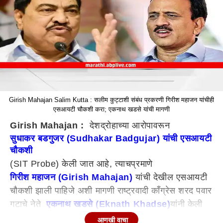
Girish Mahajan Salim Kutta : सलीम कुट्टाशी संबंध प्रकरणी गिरीश महाजन यांचीही
एसआयटी चौकशी करा; एकनाथ खडसे यांची मागणी
Girish Mahajan :
देशद्रोहाच्या आरोपावरून
सुधाकर बडगुजर (Sudhakar Badgujar) यांची एसआयटी
चौकशी
(SIT Probe) केली जात आहे, त्याचप्रमाणे
गिरीश महाजन (Girish Mahajan)
यांची देखील एसआयटी
चौकशी झाली पाहिजे अशी मागणी राष्ट्रवादी काँग्रेस शरद पवार
गटाचे नेते
एकनाथ खडसे (Eknath Khadse)
यांनी केली
आहे.
सलीम कुट्टा प्रकरणात (Salim Kutta)
भाजपकडून
आणखी वाचा