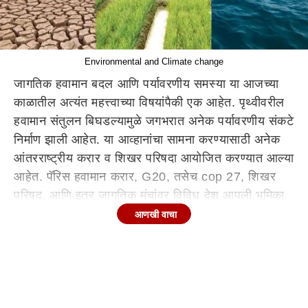
Environmental and Climate change
जागतिक हवामान बदल आणि पर्यावरणीय समस्या या आजच्या
काळातील अत्यंत महत्त्वाच्या विषयांपैकी एक आहेत. पृथ्वीवरील
हवामान संतुलन बिघडल्यामुळे जगभरात अनेक पर्यावरणीय संकटे
निर्माण झाली आहेत. या आव्हानांचा सामना करण्यासाठी अनेक
आंतरराष्ट्रीय करार व शिखर परिषदा आयोजित करण्यात आल्या
आहेत. पॅरिस हवामान करार, G20, तसेच cop 27, शिखर
परिषद, आणि इतर जागतिक मंचांवर विविध देश आपली भूमिका
सादर करत आहेत. या सगळ्यात भारताचे पर्यावरणीय नेतृत्व
आणखी वाचा
विशेष महत्त्वाचे ठरते. भारताने शाश्वत विकास साध्य करताना
पर्यावरण संवर्धनासाठी महत्त्वपूर्ण पावले उचलली आहेत.
पॅरिस हवामान करार हा त्यातील सर्वांत महत्त्वाचा आहे, ज्यामध्ये
सर्व देशांनी पृथ्वीचे तापमान 1.5 अंश सेल्सियसपर्यंत