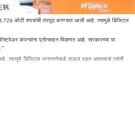
3,726 कोटी रुपयांची तरतूद करण्यात आली आहे. त्यामुळे डिजिटल
सॉफ्टवेअर कंपन्यांना प्रोत्साहन मिळणार आहे. सरकारच्या या
."
आहे. त्यामुळे डिजिटल जनगणनेकडे पाऊल पडत असल्याचं त्यांनी
णि तामिळनाडू या राज्यांसाठी मोठ्या घोषणा
र्व माहिती एकत्र केली जाणार आहे. यासाठी 12 हजार कोटी
 होऊन ती 130 कोटींच्या वरती गेल्याचं सांगण्यात येतंय. या
020 मध्ये सुरु होणार आहे.
ा आधारे सरकार माहिती घेणार असल्याचं समजते.