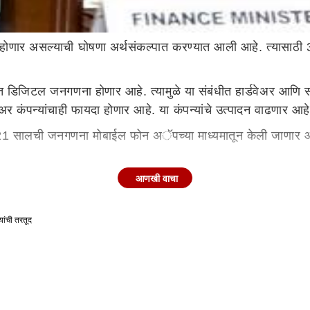
 होणार असल्याची घोषणा अर्थसंकल्पात करण्यात आली आहे. त्यासाठी 
 देशात डिजिटल जनगणना होणार आहे. त्यामुळे या संबंधीत हार्डवेअर आणि 
वेअर कंपन्यांचाही फायदा होणार आहे. या कंपन्यांचे उत्पादन वाढणार आहे
ी 2021 सालची जनगणना मोबाईल फोन अॅपच्या माध्यमातून केली जाणार 
्श्वभूमीवर केंद्रीय अर्थसंकल्पातून पश्चिम बंगाल, केरळ, आसाम आ
आणखी वाचा
भाषांमध्ये तयार करण्यात येणार आहे. त्या माध्यमातून जनगणनेची स
ांची तरतूद
26 कोटी रुपयांची तरतूद करण्यात आली आहे.
णनुसार भारताची लोकसंख्या 121 कोटी इतकी होती. आता त्यामध्ये वाढ
्मिर आणि ज्या ठिकाणी बर्फ पडतो त्या ठिकाणी जनगणना ही ऑक्टोबर 2
नगणनेमध्ये नागरिकांना 60 प्रश्न विचारण्यात येणार असल्याचे आणि त्य