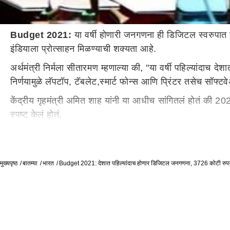
Budget 2021:
या वर्षी होणारी जनगणना ही डिजिटल स्वरुपात
इंडियाला प्रोत्साहन मिळण्याची शक्यता आहे.
अर्थमंत्री निर्मला सीतारमण म्हणाल्या की, "या वर्षी पहिल्यांदाच
निर्णयामुळे लॅपटॉप, टॅबलेट,स्मार्ट फोन्स आणि प्रिंटर तसेच सॉफ्ट
केंद्रीय गृहमंत्री अमित शाह यांनी या आधीच सांगितलं होतं क
स्पष्ट केलं होतं.
Budget 2021 Speech Highlights: विधानसभा निवडणुकांच्या पार
जनगणना डिजिटल करण्यासाठी या संबंधीचे मोबाईल अॅप 16 प्रमुख 
मुख्यपृष्ठ
बातम्या
भारत
Budget 2021: देशात पहिल्यांदाच होणार डिजिटल जनगणना, 3726 कोटी रुपय
रुपयांची आवश्यकता आहे. सध्या अर्थसंकल्पाच्या माध्यमातून 3,7
या वर्षीची जनगणना ही 2021 साली होणार आहे. 2011 सालच्या जनग
वर्षीची जनगणना ही मार्च 2021 पासून सुरु होणार आहे. जम्मू काश
भारतात प्रत्येक दहा वर्षांनी जनगणना होते. या वर्षी होणाऱ्या ज