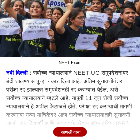
NEET Exam
नवी दिल्ली
:
सर्वोच्च न्यायालयाने NEET UG समुपदेशनावर
बंदी घालण्यास पुन्हा नकार दिला आहे. अंतिम सुनावणीनंतर
परीक्षा रद्द झाल्यास समुपदेशनही रद्द करण्यात येईल, असे
सर्वोच्च न्यायालयाने म्हटले आहे. यापूर्वी 11 जून रोजी सर्वोच्च
न्यायालयाने हे अपील फेटाळले होते. परीक्षा रद्द करण्याची मागणी
करणाऱ्या नव्या याचिकेवर आज सर्वोच्च न्यायालयातही सुनावणी
झाली. 49 विद्यार्थी आणि स्टुडंट फेडरेशन ऑफ इंडिया (SFI)
यांनी ही याचिका दाखल केली आहे. यावर पुढील सुनावणी 8 जुलै
आणखी वाचा