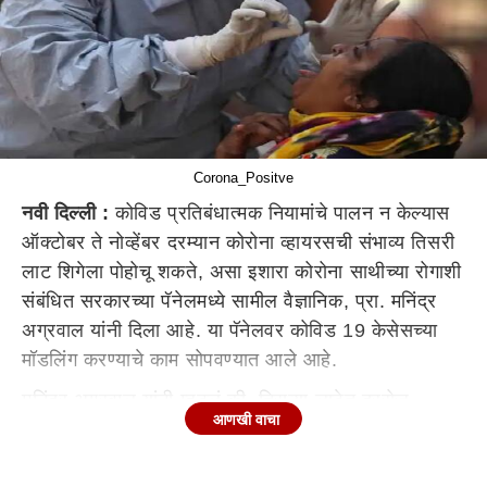
Corona_Positve
नवी दिल्ली :
कोविड प्रतिबंधात्मक नियामांचे पालन न केल्यास
ऑक्टोबर ते नोव्हेंबर दरम्यान कोरोना व्हायरसची संभाव्य तिसरी
लाट शिगेला पोहोचू शकते, असा इशारा कोरोना साथीच्या रोगाशी
संबंधित सरकारच्या पॅनेलमध्ये सामील वैज्ञानिक, प्रा. मनिंद्र
अग्रवाल यांनी दिला आहे. या पॅनेलवर कोविड 19 केसेसच्या
मॉडलिंग करण्याचे काम सोपवण्यात आले आहे.
मनिंद्र अग्रवाल यांनी म्हटलं की, तिसऱ्या लाटेत दररोज
आणखी वाचा
रुग्णसंख्या तुलनेने कमी असेल मात्र जर नवीन कोरोना स्ट्रेन
आला तर तिसऱ्या लाटेदरम्यान संसर्ग झपाट्याने पसरू शकतो.