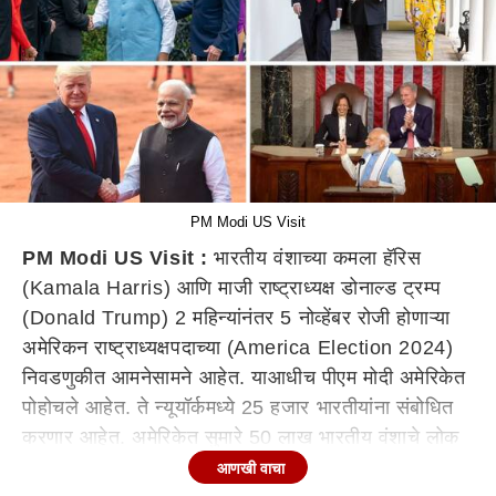
PM Modi US Visit
PM Modi US Visit :
भारतीय वंशाच्या कमला हॅरिस
(Kamala Harris) आणि माजी राष्ट्राध्यक्ष डोनाल्ड ट्रम्प
(Donald Trump) 2 महिन्यांनंतर 5 नोव्हेंबर रोजी होणाऱ्या
अमेरिकन राष्ट्राध्यक्षपदाच्या (America Election 2024)
निवडणुकीत आमनेसामने आहेत. याआधीच पीएम मोदी अमेरिकेत
पोहोचले आहेत. ते न्यूयॉर्कमध्ये 25 हजार भारतीयांना संबोधित
करणार आहेत. अमेरिकेत सुमारे 50 लाख भारतीय वंशाचे लोक
राहतात. जे निवडणुकीत निर्णायक भूमिका बजावू शकतात. अशा
आणखी वाचा