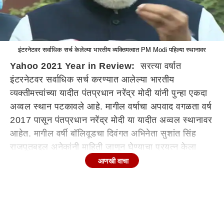
इंटरनेटवर सर्वाधिक सर्च केलेल्या भारतीय व्यक्तिमत्वात PM Modi पहिल्या स्थानावर
Yahoo 2021 Year in Review:
सरत्या वर्षात
इंटरनेटवर सर्वाधिक सर्च करण्यात आलेल्या भारतीय
व्यक्तीमत्त्वांच्या यादीत पंतप्रधान नरेंद्र मोदी यांनी पुन्हा एकदा
अव्वल स्थान पटकावले आहे. मागील वर्षाचा अपवाद वगळता वर्ष
2017 पासून पंतप्रधान नरेंद्र मोदी या यादीत अव्वल स्थानावर
आहेत. मागील वर्षी बॉलिवूडचा दिवंगत अभिनेता सुशांत सिंह
राजपूतबद्दल अनेकांनी माहिती जाणून घेण्याचा प्रयत्न केला
होता.
आणखी वाचा
Yahoo Year in Review मध्ये नेटकऱ्यांनी सर्वाधिक सर्च
केलेली बातमी, व्यक्तीमत्त्वे, विविध कार्यक्रम आणि बातम्यांमध्ये
चर्चेत असणाऱ्या व्यक्तीमत्त्वाबद्दल आढावा घेतला जातो. या
यादीमध्ये दुसऱ्या क्रमांकावर भारतीय कसोटी संघाचा कर्णधार