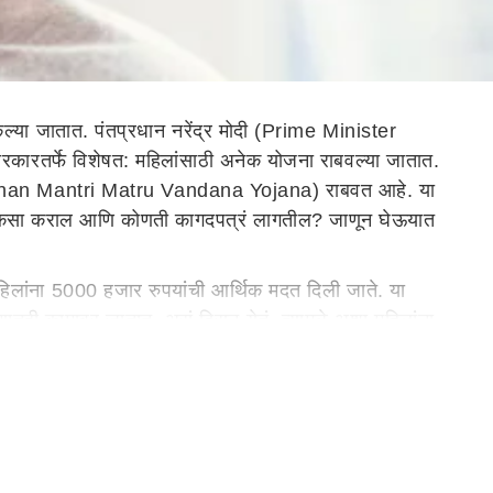
ा जातात. पंतप्रधान नरेंद्र मोदी (Prime Minister
ारतर्फे विशेषत: महिलांसाठी अनेक योजना राबवल्या जातात.
an Mantri Matru Vandana Yojana) राबवत आहे. या
अर्ज कसा कराल आणि कोणती कागदपत्रं लागतील? जाणून घेऊयात
 महिलांना 5000 हजार रुपयांची आर्थिक मदत दिली जाते. या
रपणातही कामावर जातात, असं दिसून येतं. त्यामुळे अशा महिलांना
ली जाते. तर दुसऱ्या अपत्यासाठी 6000 रुपयांची आर्थिक मदत दिली
त ज्यामध्ये पहिल्या हप्त्यात 3000 रुपये आणि दुसऱ्या हप्त्यात 2000