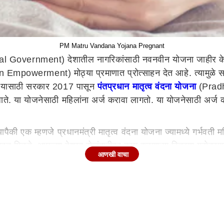
PM Matru Vandana Yojana Pregnant
l Government) देशातील नागरिकांसाठी नवनवीन योजना जाहीर केल्य
owerment) मोठ्या प्रमाणात प्रोत्साहन देत आहे. त्यामुळे सरक
वा यासाठी सरकार 2017 पासून
पंतप्रधान मातृत्व वंदना योजना
(Pradh
ी जाते. या योजनेसाठी महिलांना अर्ज करावा लागतो. या योजनेसाठी 
ैकी एक म्हणजे प्रधानमंत्री मातृत्व वंदना योजना ज्यामध्ये गर्भवती
्थिक मदत मिळते. आपल्या देशात रोजंदारीवर काम करणाऱ्या स्त्रिया गरोद
आणखी वाचा
्य उद्देश आहे.
ंदना योजनेंतर्गत पहिल्या अपत्यासाठी 5 हजार रुपयांची आर्थिक मदत दि
गत लाभ दिला जातो. पहिल्या मुलासाठी दोन हप्त्यांमध्ये पैसे दिले जाता
हप्त्यात दिले जातात.