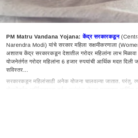
PM Matru Vandana Yojana:
केंद्र सरकारकडून
(Centra
Narendra Modi) यांचे सरकार महिला सक्षमीकरणाला (Women Emp
अशातच केंद्र सरकारकडून देशातील गरोदर महिलांना लाभ मिळा
योजनेतंर्गत गरोदर महिलांना 6 हजार रुपयांची आर्थिक मदत दिल
सविस्तर...
सरकारकडून महिलांसाठी अनेक योजना चालवल्या जातात. परंतु, त्याप
योजनेंतर्गत आर्थिकदृष्ट्या दुर्बल कुटुंबांना मोठ्या प्रमाणात आर
आर्थिक सहाय्य करून गरोदरपणात आराम मिळावा हा या योजनेचा मुख
योजनेचा लाभ मिळवण्यासाठी काय कराल?
केंद्र सरकारद्वारे राबवण्यात येत असलेल्या पंतप्रधान मातृत्व व
जाते. पण जर दुसरे मूल मुलगी असेल. त्यानंतरच दुसऱ्यांदा योजनेंतर्
रुपये दिले जातात. तर दुसरे मूल मुलगी असल्यास 6000 रुपये एका 