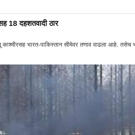
ंसह 18 दहशतवादी ठार
म्मू काश्मीरसह भारत-पाकिस्तान सीमेवर तणाव वाढला आहे. तसेच भार