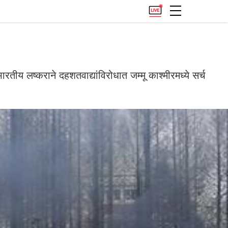
तीय लष्कराने दहशतवाद्यांविरोधात जम्मू काश्मीरमध्ये सर्च