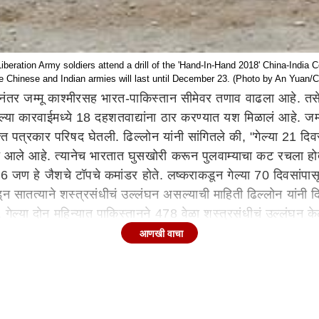
ion Army soldiers attend a drill of the 'Hand-In-Hand 2018' China-India C
he Chinese and Indian armies will last until December 23. (Photo by An Yua
ानंतर जम्मू काश्मीरसह भारत-पाकिस्तान सीमेवर तणाव वाढला आहे. तसेच 
लेल्या कारवाईमध्ये 18 दहशतवाद्यांना ठार करण्यात यश मिळालं आहे. 
पत्रकार परिषद घेतली. ढिल्लोन यांनी सांगितले की, "गेल्या 21 दिवसा
 आले आहे. त्यानेच भारतात घुसखोरी करून पुलवाम्याचा कट रचला होता.
6 जण हे जैशचे टॉपचे कमांडर होते. लष्कराकडून गेल्या 70 दिवसांपा
न सातत्याने शस्त्रसंधीचं उल्लंघन असल्याची माहिती ढिल्लोन यांनी दि
हे. गेल्या दोन महिन्यात पाकिस्तानने 478 वेळा शस्त्रसंधीचं उल्लंघन क
आणखी वाचा