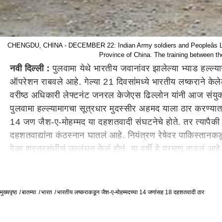
CHENGDU, CHINA - DECEMBER 22: Indian Army soldiers and Peopleâs Liberat
Province of China. The training between t
नवी दिल्ली :
पुलवामा येथे भारतीय जवानांवर झालेल्या भ्याड हल्ल्य
ऑपरेशन राबवले आहे. गेल्या 21 दिवसांमध्ये भारतीय लष्कराने के
वरीष्ठ अधिकारी लेफ्टनंट जनरल केजेएस ढिल्लोन यांनी आज संयुक्त 
पुलवामा हल्ल्यामागचा सूत्रधार मुदस्सीर अहमद याला ठार करण्यात
14 जण जैश-ए-मोहम्मद या दहशतवादी संघटनेचे होते. तर त्यापैकी 
दहशतवाद्यांना कंठस्नान घातलं आहे. नियंत्रण रेषेवर पाकिस्तानकडू
वेळा शस्त्रसंधीचं उल्लंघन केलं होतं. या वर्षी हे प्रमाण वाढलं आ
मुख्यपृष्ठ
बातम्या
भारत
भारतीय लष्कराकडून जैश-ए-मोहम्मदच्या 14 जणांसह 18 दहशतवादी ठार