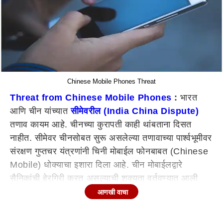
Chinese Mobile Phones Threat
Threat from Chinese Mobile Phones
:
भारत
आणि चीन यांच्यात
सीमेवरील (India China Dispute)
तणाव कायम आहे. चीनच्या कुरापती काही थांबताना दिसत
नाहीत. सीमेवर चीनसोबत सुरू असलेल्या तणावाच्या पार्श्वभूमीवर
संरक्षण गुप्तचर यंत्रणांनी चिनी मोबाईल फोनबाबत (Chinese
Mobile) धोक्याचा इशारा दिला आहे. चीन मोबाईलद्वारे
सैनिकांची हेरगिरी करत असल्याची शक्यता वर्तवण्यात आली
आहे. गुप्तचर यंत्रणांनी याबाबत सर्तकतेचा इशारा दिला आहे.
आणखी वाचा
चिनी मोबाईल फोनबाबत सतर्कतेचा इशारा
गुप्तचर यंत्रणांनी सैनिक आणि सैनिकांच्या कुटुंबियांना चिनी