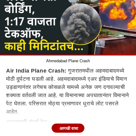
Ahmedabad Plane Crash
Air India Plane Crash:
गुजरातमधील अहमदाबादमध्ये
मोठी दुर्घटना घडली आहे. अहमदाबादमध्ये एअर इंडियाचे विमान
उड्डाणानंतर लगेचच कोसळले यामध्ये अनेक जण दगावल्याची
शक्यता वर्तवली जात आहे. या विमानाच्या अपघातानंतर विमानाने
पेट घेतला. परिसरात मोठ्या प्रमाणावर धुराचे लोट पसरले
आहेत.
अपघाताची संपूर्ण वेळ
आणखी वाचा
दुपारी 1.10 - बोर्डिंग पूर्ण, टेकऑफची तयारी
एअर इंडियाचे