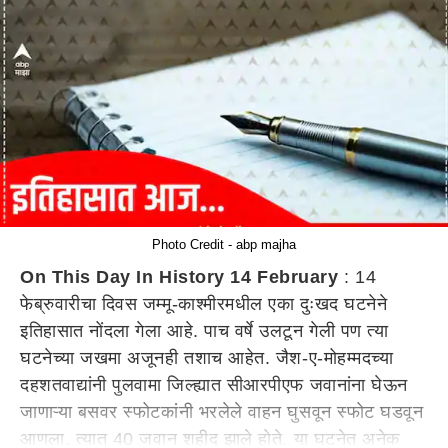
Photo Credit - abp majha
On This Day In History 14 February
: 14
फेब्रुवारीचा दिवस जम्मू-काश्मीरमधील एका दुःखद घटनेने
इतिहासात नोंदला गेला आहे. पाच वर्षे उलटून गेली पण त्या
घटनेच्या जखमा अजूनही तशाच आहेत. जैश-ए-मोहम्मदच्या
दहशतवाद्यांनी पुलवामा जिल्ह्यात सीआरपीएफ जवानांना घेऊन
जाणाऱ्या बसवर स्फोटकांनी भरलेले वाहन घुसवून स्फोट घडवून
आणला. त्यात 40 जवान शहीद झाले होते. या घटनेत अनेक