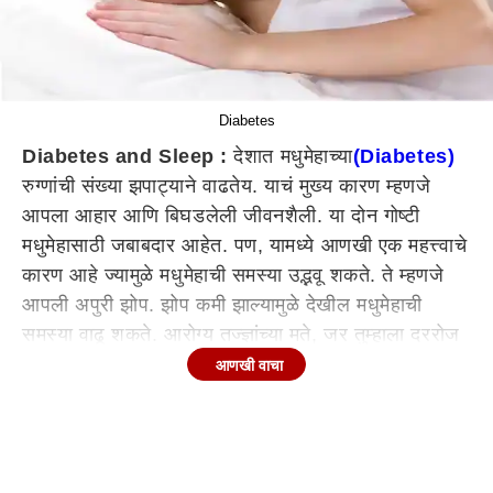
Diabetes
Diabetes and Sleep :
देशात मधुमेहाच्या
(Diabetes)
रुग्णांची संख्या झपाट्याने वाढतेय. याचं मुख्य कारण म्हणजे
आपला आहार आणि बिघडलेली जीवनशैली. या दोन गोष्टी
मधुमेहासाठी जबाबदार आहेत. पण, यामध्ये आणखी एक महत्त्वाचे
कारण आहे ज्यामुळे मधुमेहाची समस्या उद्भवू शकते. ते म्हणजे
आपली अपुरी झोप. झोप कमी झाल्यामुळे देखील मधुमेहाची
समस्या वाढू शकते. आरोग्य तज्ज्ञांच्या मते, जर तुम्हाला दररोज
चांगली झोप येत असेल तर रक्तातील साखर नियंत्रणात राहते
आणखी वाचा
आणि मधुमेहाचा धोका कमी असतो. चला जाणून घेऊयात किती
तासांची झोप मधुमेहाचा धोका कमी करू शकते.
पुरेशा झोपेमुळे मधुमेहाचा धोका कमी होतो