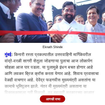
Eknath Shinde
मुंबई
:
किनारी रस्ता प्रकल्पातील उत्तरवाहिनी मार्गिकेवरील
वांद्रे-वरळी सागरी सेतुला जोडणाऱ्या पुलाचा आज लोकार्पण
सोहळा आज पार पडला. या पुलामुळे इंधन बचत होणार आहे
आणि लवकर ब्रिज क्रॉस करता येणार आहे. शिवाय प्रवासाचा
वेळही वाचणार आहे. देवेंद्र फडणवीस मुख्यमंत्री असतांना या
कामाचे भूमिपूजन झाले. नंतर मी मुख्यमंत्री असताना या
विकासकामाला गती मिळाली. तर महायुती सरकारच्या काळात
सुरू झालेलं काम आता तिसऱ्या टप्प्यात देवेंद्रजीच्या काळात पूर्ण
आणखी वाचा