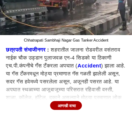
Chhatrapati Sambhaji Nagar Gas Tanker Accident
छत्रपती संभाजीनगर
:
शहरातील जालना रोडवरील वसंतराव
नाईक चौक उड्डान पुलाजवळ एन-4 सिडको या ठिकाणी
एच.पी.कंपनीचे गँस टँकरला अपघात (
Accident
) झाला आहे.
या गॅस टँकरमधून मोठ्या प्रमाणात गॅस गळती झालेली असून,
सदर गॅस हवेमध्ये पसरलेला असून, अजूनही पसरत आहे. या
अपघात स्थळाच्या आजूबाजूच्या परिसरात रहिवासी वस्ती,
शाळा, कॉलेज, हॉटेल, दुकाने असल्याने मोठ्या प्रमाणात लोक
राहतात. तसेच लोक जमा होत आहेत. सदर घटनेचे गांर्भीय
आणखी वाचा
लक्षात घेता या परिसरात कलम 144 लागू करण्यात आला आहे.
शहरातील सिडको एन-3, एन-4, एन-5 परिसरातील सर्व शाळा