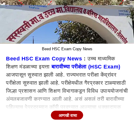
Beed HSC Exam Copy News
Beed HSC Exam Copy News
:
उच्च माध्यमिक
शिक्षण मंडळाच्या इयत्ता
बारावीच्या परीक्षेला (HSC Exam)
आजपासून सुरुवात झाली आहे. राज्यभरात परीक्षा केंद्रांवर
परीक्षेला सुरुवात झाली आहे. परीक्षेमधील गैरप्रकार टाळ्यासाठी
जिल्हा प्रशासन आणि शिक्षण विभागाकडून विविध उपाययोजनांची
अंमलबजावणी करण्यात आली आहे. असं असलं तरी बारावीच्या
पहिल्याच पेपरदरम्यान कॉपी पुरवण्यात आल्याचा धक्कादायक
प्रकार समोर आला आहे. चक्क परीक्षा केद्रांच्या बिल्डिंगवर
आणखी वाचा
चढून कॉप्या पुरवल्याचा व्हिडीओ व्हायरल झाला आहे. हा
धक्कादायक प्रकार
बीड (Beed News)
जिल्ह्यातून समोर