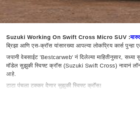
Suzuki Working On Swift Cross Micro SUV :
मारु
ब्रिझा आणि एस-क्रॉस यांसारख्या आपल्या लोकप्रिय कार्स पुन्हा एक
जपानी वेबसाईट 'Bestcarweb' नं दिलेल्या माहितीनुसार, सध्या स
मॉडेल सुझुकी स्विफ्ट क्रॉस (Suzuki Swift Cross) नावानं लॉ
आहे.
टाटा पंचला टक्कर देणार सुझुकी स्विफ्ट क्रॉस!
मीडिया रिपोर्ट्सनुसार, सुझुकी स्विफ्ट क्रॉस (Suzuki Swift Cr
दरम्यान,
मारुती सुझुकी
कडे या सेगमेंटमध्ये याआधीपासूनच इग्नि
सुझुकीचा लेटेस्ट हार्टेक्ट प्लेटफॉर्म आगामी स्विफ्ट क्रॉसमध्ये प
bhp ची पावर आणि 235 Nm चा पीक टॉर्क जनरेट करण्यासाठी स
इतर रिपोर्ट्स काय म्हणतात?