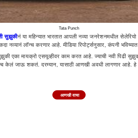
Tata Punch
ती सुझुकी
नं या महिन्यात भारतात आपली नव्या जनरेशनमधील सेलेरियो क
दा नव्यानं लॉन्च करणार आहे. मीडिया रिपोर्ट्सनुसार, कंपनी भविष्यात 
ुझुकी एका मायक्रो एसयूव्हीवर काम करत आहे. ज्याची नवी पिढी सुझु
न्च केलं जाऊ शकतं. दरम्यान, यासाठी आणखी अवधी लागणार आहे. हे
oss) ची टाटा पंच (Tata Punch) सारख्या गाड्यांशी स्पर्धा असेल. 
आणखी वाचा
स (Ignis) कार आहे. याव्यतिरिक्त कंपनी Suzuki Swift Cross भारत
ाहायला मिळू शकतो. कारमध्ये टर्बोचार्ज्ड 1.4-लिटर इंजिन मिळू शकतो. ज
क्षम आहे.