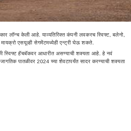
ार लॉन्च केली आहे. याव्यतिरिक्त कंपनी लवकरच स्विफ्ट, बलेनो,
मायक्रो एसयूव्ही सेगमेंटमध्येही एन्ट्री घेऊ शकते.
की स्विफ्ट हॅचबॅकवर आधारीत असण्याची शक्यता आहे. हे नवं
 जागतिक पातळीवर 2024 च्या शेवटापर्यंत सादर करण्याची शक्यता
टाटा पंच गेल्याच महिन्यात भारतात लॉन्च करण्यात आली आहे.
ात टाटा पंचला टक्कर देण्यासाठी आणू शकते.
े नव्या पिढीच्या स्विफ्ट हॅचबॅकमध्ये आहे. हे इंजिन अधिकतम 129