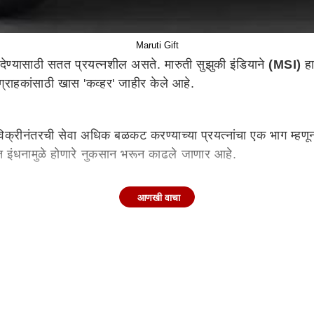
Maruti Gift
ेण्यासाठी सतत प्रयत्नशील असते. मारुती सुझुकी इंडियाने
(MSI)
हा
 ग्राहकांसाठी खास 'कव्हर' जाहीर केले आहे.
बर विक्रीनंतरची सेवा अधिक बळकट करण्याच्या प्रयत्नांचा एक भाग म्हण
ुक्त इंधनामुळे होणारे नुकसान भरून काढले जाणार आहे.
आणखी वाचा
्जी यांनी सांगितले की, गेल्या काही वर्षांत रस्त्यांवर मोठ्या प्रमाणावर 
 परिस्थितीत ग्राहकांनी आता घाबरून जाण्याची गरज नाही. अर्थातच, ग्राह
ी त्याची काळजी घेऊ."
गणार असल्याचे त्यांनी सांगितले. वॅगनार आणि अल्टोच्या ग्राहकांसाठ
ल.