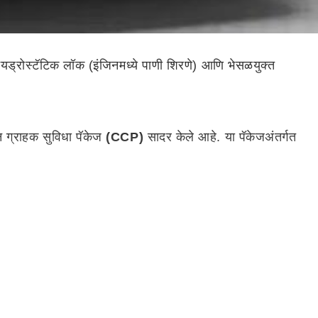
यड्रोस्टॅटिक लॉक (इंजिनमध्ये पाणी शिरणे) आणि भेसळयुक्त
ून ग्राहक सुविधा पॅकेज
(CCP)
सादर केले आहे. या पॅकेजअंतर्गत
पाणी साचल्याने आणि भेसळयुक्त इंधनामुळे इंजिन बंद पडण्याच्या किंवा
कांनी पाणी साचलेल्या रस्त्यांपासून त्यांचे वाहन वाचवण्याचा
ी ही रक्कम सुमारे 500 रुपये असेल. अशाप्रकारे, केवळ 500