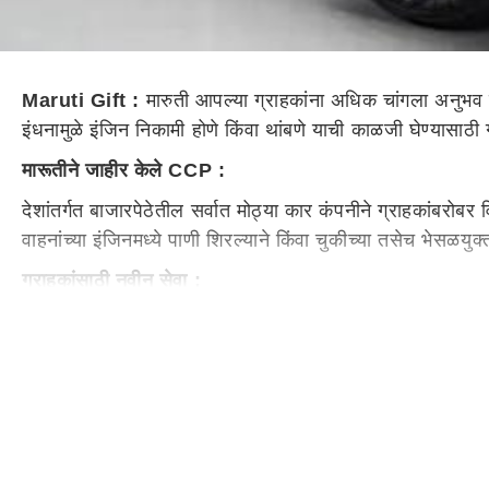
Maruti Gift :
मारुती आपल्या ग्राहकांना अधिक चांगला अनुभव द
इंधनामुळे इंजिन निकामी होणे किंवा थांबणे याची काळजी घेण्यासाठी
मारूतीने जाहीर केले CCP :
देशांतर्गत बाजारपेठेतील सर्वात मोठ्या कार कंपनीने ग्राहकांबरो
वाहनांच्या इंजिनमध्ये पाणी शिरल्याने किंवा चुकीच्या तसेच भेसळय
ग्राहकांसाठी नवीन सेवा :
मारुती सुझुकीचे वरिष्ठ कार्यकारी संचालक
(Service)
पार्थो बॅनर
बिघाड होण्याच्या घटनांमध्ये वाढ झाली आहे. बॅनर्जी म्हणाले, "अशा
प्रयत्न केला पाहिजे, परंतु इंजिनमध्ये काही बिघाड असल्यास आम्ह
या पॅकेजचा लाभ घेण्यासाठी ग्राहकांना नाममात्र रक्कम भरावी ला
रुपयांची ही भेट ग्राहकांना त्यांची कार सुरक्षित ठेवण्यास मदत करे