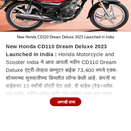
New Honda CD110 Dream Deluxe 2023 Launched in India
New Honda CD110 Dream Deluxe 2023
Launched in India :
Honda Motorcycle and
Scooter India ने आज आपली नवीन CD110 Dream
Deluxe एंट्री-लेव्हल कम्युटर बाईक 73,400 रुपये एक्स-
शोरूमच्या सुरुवातीच्या किमतीत लॉन्च केली आहे. कंपनी या
बाईकवर 10 वर्षांची वॉरंटी देत आहे. ही बाईक (रेड+ब्लॅक,
ब्लू+ब्लॅक, ग्रीन+ब्लॅक आणि ग्रे+ब्लॅक) अशा चार कलर
ऑप्शनमध्ये उपलब्ध आहे. या बाईकचं आणखी काय वैशिष्ट्य
आणखी वाचा
आहे या संदर्भात अधिक माहिती जाणून घेऊयात.
नवीन Honda CD110 Dream Deluxe 2023 इंजिन
कसे असेल?