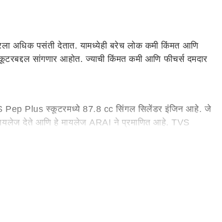
कूटरला अधिक पसंती देतात. यामध्येही बरेच लोक कमी किंमत आणि
कूटरबद्दल सांगणार आहोत. ज्याची किंमत कमी आणि फीचर्स दमदार
 Pep Plus स्कूटरमध्ये 87.8 cc सिंगल सिलेंडर इंजिन आहे. जे
मायलेज देते आणि हे मायलेज ARAI ने प्रमाणित आहे. TVS
केली आहे. TVS Jupiter मध्ये कंपनीने 109.7 cc सिंगल सिलेंडर
 स्कूटर 64 kmpl चा मायलेज देते आणि हे मायलेज ARAI ने
पयांपर्यंत जाते.