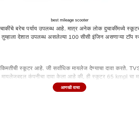
best mileage scooter
चाकींचे बरेच पर्याय उपलब्ध आहे. मात्र अनेक लोक दुचाकींमध्ये स्
ुम्हाला देशात उपलब्ध असलेल्या 100 सीसी इंजिन असणाऱ्या टॉप स्
तीची स्कूटर आहे. जी सर्वाधिक मायलेज देण्याचा दावा करते. TVS
मायलेजबद्दल कंपनीचा दावा केला आहे की, ही स्कूटर 65 kmpl चा 
 दिल्ली) आहे. जी टॉप व्हेरियंटमध्ये 61,634 रुपयांपर्यंत जाते.
आणखी वाचा
ज देणारी स्कूटर आहे. जी कंपनीने सहा प्रकारांसह बाजारात लॉन्च 
क जनरेट करते. स्कूटरच्या मायलेजबद्दल कंपनीचा दावा आहे की, ही
ये (एक्स-शोरूम, दिल्ली) आहे. जी याच्या टॉप व्हेरिएंटवर 80,973 रु