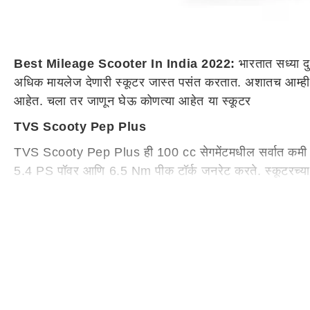
Best Mileage Scooter In India 2022:
भारतात सध्या दु
अधिक मायलेज देणारी स्कूटर जास्त पसंत करतात. अशातच आम्ही त
आहेत. चला तर जाणून घेऊ कोणत्या आहेत या स्कूटर
TVS Scooty Pep Plus
TVS Scooty Pep Plus ही 100 cc सेगमेंटमधील सर्वात कमी किम
5.4 PS पॉवर आणि 6.5 Nm पीक टॉर्क जनरेट करते. स्कूटरच्या 
Scooty Pep Plus ची प्रारंभिक किंमत 58,734 रुपये (एक्स-शोरूम,
TVS Jupiter
TVS Jupiter ही या यादीतील दुसऱ्या क्रमांकाची सर्वाधिक मायले
इंजिन दिले आहे. जे 7.88 PS ची पॉवर आणि 8.8 Nm चा पीक टॉर्
प्रमाणित केले आहे. TVS Jupiter ची प्रारंभिक किंमत 66,998 रुप
Hero Pleasure Plus