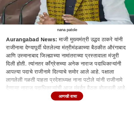
nana patole
Aurangabad News:
माजी मुख्यमंत्री उद्धव ठाकरे यांनी
राजीनामा देण्यापूर्वी घेतलेल्या मंत्रीमंडळाच्या बैठकीत औरंगाबाद
आणि उस्मानाबाद जिल्ह्याच्या नामांतराच्या प्रस्तावाला मंजुरी
दिली होती. त्यांनतर काँग्रेसच्या अनेक नाराज पदाधिकाऱ्यांनी
आपल्या पदाचे राजीनामे दिल्याचे समोर आले आहे. पक्षाला
लागलेली गळती पाहता प्रदेशाध्यक्ष नाना पटोले यांनी राजीनामे
देणाऱ्या नाराज पदाधिकाऱ्यांची आज मुंबईत बैठक बोलावली आहे.
मुंबईतील टिळक भवनात संध्याकाळी 4 वाजता ही बैठक होणार
आणखी वाचा
आहे. त्यामुळे या बैठकीत पटोले नारजांशी चर्चा करून त्यांची
बाजू जाणून घेणार आहे.
तीनशेपेक्षा अधिक पदाधिकाऱ्यांचे राजीनामे...