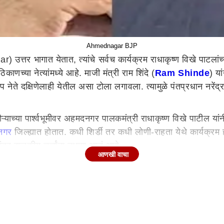
Ahmednagar BJP
्तर भागात येतात, त्यांचे सर्वच कार्यक्रम राधाकृष्ण विखे पाटलांच्
ाणच्या नेत्यांमध्ये आहे. माजी मंत्री राम शिंदे (
Ram Shinde
) य
 नेते दक्षिणेलाही येतील असा टोला लगावला. त्यामुळे पंतप्रधान नरेंद्र मो
दौऱ्याच्या पार्श्वभूमीवर अहमदनगर पालकमंत्री राधाकृष्ण विखे पाटील 
नगर
जिल्ह्यात होतात. कधी शिर्डी तर कधी लोणी-राहता येथे कार्यक्रम ह
ानंतर राजकीय चर्चांना उधाण आलं आहे.
आणखी वाचा
भाजपच्या सर्वोच्च नेत्यांचे अनेक कार्यक्रम हे त्यांच्याच मतदारसंघात 
े यांनी शिर्डी प्रमाणे एखादे देवस्थान दक्षिणकडे उभारावे लागेल म्
ार्यक्रम घेणार असल्याचे पालकमंत्री राधाकृष्ण विखेंनी सांगितले असल्य
 आणि उत्तरेकडील भाजपमधील नेत्यांमध्ये मतभेद असल्याचे दिसून येतं.