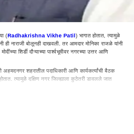
या (
Radhakrishna Vikhe Patil
) भागात होतात, त्यामुळे
ांनी ही नाराजी बोलूनही दाखवली. तर आमदार मोनिका राजळे यांनी
दींच्या शिर्डी दौऱ्याच्या पार्श्वभूमीवर नगरच्या उत्तर आणि
यांनी अहमदनगर शहरातील पदाधिकारी आणि कार्यकर्त्यांची बैठक
ोतात. त्यामुळे दक्षिण नगर जिल्ह्याला कुठेतरी डावलले जात
घेतले जात आहेत. त्यामुळे मूळ भाजपमधील नेत्यांमध्ये कुठेतरी नाराजी
हणजे मोठे नेते दक्षिणकडे येतील असं म्हटलं. तर माजी आमदार
ाचे म्हटलं.
 याबाबत राधाकृष्ण विखेंना विचारले असते असे कोणतेही मतभेद