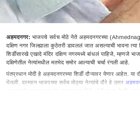
अहमदनगर:
भाजपचे सर्वच मोठे नेते अहमदनगरच्या (Ahmednagar) उत
दक्षिण नगर जिल्ह्याला कुठेतरी डावललं जात असल्याची भावना त्या ठिक
शिर्डीसारखे एखादे मंदिर दक्षिण नगरमध्ये बांधलं पाहिजे, म्हणजे भाजप
दक्षिणेतील नेत्यांमधील मतभेद समोर आल्याची चर्चा रंगली आहे.
पंतप्रधान मोदी हे अहमदनगरच्या शिर्डी दौऱ्यावर येणार आहेत. या 
घेतली. दरम्यान भाजपच्या सर्वच मोठ्या नेत्यांचे दौरे हे उत्तर
अहमद
असल्याची भावना भाजपचे आमदार राम शिंदे यांनी व्यक्त केली. त्य
सर्वच नेत्यांचे कार्यक्रम राधाकृष्ण विखे पाटलांच्या मतदारसंघात
राधाकृष्ण विखे हे जेव्हापासून नगरचे पालकमंत्री झालेत तेव्हापासून 
व्यक्त होताना दिसत आहे. याबाबत बोलताना भाजप आमदार मोनिका राजळ
शिवाजी कर्डिले यांनीही याबाबत दुजोरा देत भविष्यात दक्षिणकडेही क
सध्या सुरू असलेल्या घडामोडींवरून नगर जिल्ह्यातील दक्षिणेकडील