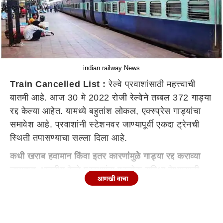
indian railway News
Train Cancelled List :
रेल्वे प्रवाशांसाठी महत्त्वाची
बातमी आहे. आज 30 मे 2022 रोजी रेल्वेने तब्बल 372 गाड्या
रद्द केल्या आहेत. यामध्ये बहुतांश लोकल, एक्स्प्रेस गाड्यांचा
समावेश आहे. प्रवाशांनी स्टेशनवर जाण्यापूर्वी एकदा ट्रेनची
स्थिती तपासण्याचा सल्ला दिला आहे.
कधी खराब हवामान किंवा इतर कारणांमुळे गाड्या रद्द कराव्या
लागतात.
भारतीय रेल्वे प्रवाशांना प्रत्येक सुविधा देण्यासाठी
आणखी वाचा
सर्वतोपरी प्रयत्न करते. या उद्देशाने प्रवाशांना त्रास होऊ नये
म्हणून रेल्वेकडून आवश्यक सुविधा देण्याचा प्रयत्न होत असतो.
गाड्या रद्द करणे, वेळापत्रक बदलणे किंवा गाड्या वळवणे अशी