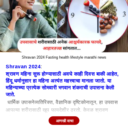
Shravan 2024 Fasting health lifestyle marathi news
Shravan 2024
:
श्रावण महिना सुरू होण्यासाठी अवघे काही दिवस बाकी आहेत,
हिंदू धर्मानुसार हा महिना अत्यंत महत्त्वाचा मानला जातो. या
महिन्याच्या प्रत्येक सोमवारी भगवान शंकराची उपासना केली
जाते.
धार्मिक उपासनेव्यतिरिक्त, वैज्ञानिक दृष्टिकोनातून, हा उपवास
आपल्या शरीरासाठी खूप फायदेशीर ठरतो. केवळ श्रावण
महिन्यातच नाही पण तुम्ही दर आठवड्यातून एकदा उपवास करू
आणखी वाचा
शकतात. महिन्यात 4 आठवडे असतात. तुमचे आरोग्य आणि