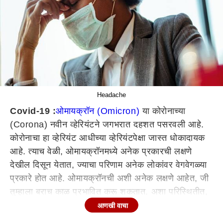
Headache
Covid-19 :
ओमायक्रॉन (Omicron)
या कोरोनाच्या
(Corona) नवीन व्हेरियंटने जगभरात दहशत पसरवली आहे.
कोरोनाचा हा व्हेरियंट आधीच्या व्हेरियंटपेक्षा जास्त धोकादायक
आहे. त्याच वेळी, ओमायक्रॉनमध्ये अनेक प्रकारची लक्षणे
देखील दिसून येतात, ज्याचा परिणाम अनेक लोकांवर वेगवेगळ्या
प्रकारे होत आहे. ओमायक्रॉनची अशी अनेक लक्षणे आहेत, जी
तुम्हाला बराच काळ प्रभावित करू शकतात. अशा परिस्थितीत,
तुम्ही देखील तुमच्या शरीरात दिसणार्‍या लक्षणांकडे दुर्लक्ष करू
आणखी वाचा
नये. कारण, ती ओमायक्रॉनची लक्षण देखील असू शकतात.