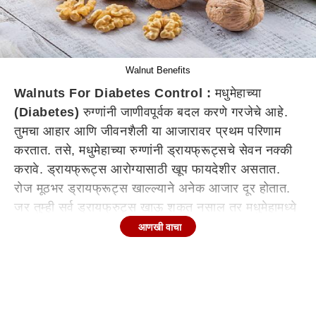
Walnut Benefits
Walnuts For Diabetes Control :
मधुमेहाच्या
(Diabetes)
रुग्णांनी जाणीवपूर्वक बदल करणे गरजेचे आहे.
तुमचा आहार आणि जीवनशैली या आजारावर प्रथम परिणाम
करतात. तसे, मधुमेहाच्या रुग्णांनी ड्रायफ्रूट्सचे सेवन नक्की
करावे. ड्रायफ्रूट्स आरोग्यासाठी खूप फायदेशीर असतात.
रोज मूठभर ड्रायफ्रूट्स खाल्ल्याने अनेक आजार दूर होतात.
जर तुम्ही सर्व ड्रायफ्रुट्स खाऊ शकत नसाल तर मधुमेहामध्ये
तुम्ही दररोज दोन अक्रोड खावेत. रोज अक्रोड खाल्ल्याने
आणखी वाचा
रक्तातील साखर नियंत्रित राहण्यास मदत होते. जाणून घेऊयात
अक्रोडचे फायदे.
अक्रोडमध्ये आढळणारे पोषक घटक :