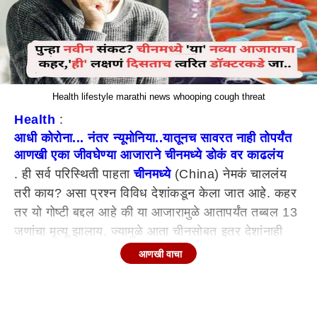
Health lifestyle marathi news whooping cough threat
Health
:
आधी कोरोना... नंतर न्यूमोनिया..यातूनच सावरत नाही तोपर्यंत
आणखी एका जीवघेण्या आजाराने चीनमध्ये डोकं वर काढलंय
. ही सर्व परिस्थिती पाहता
चीनमध्ये
(China) नेमकं चाललंय
तरी काय? असा प्रश्न विविध देशांकडून केला जात आहे. कहर
तर यो गोष्टी बद्दल आहे की या आजारामुळे आतापर्यंत तब्बल 13
जणांचा मृत्यू झालाय. ज्यामुळे आता चीनसोबत इतर देशांनाही
चिंता सतावतेय. आता आणखी एक नवं संकट दाराशी येऊन उभं
आणखी वाचा
ठाकलंय या भीतीपोटी विविध देशांतील लोक आधीच काळजी
घेताना दिसत आहे. ज्या नव्या आजाराबद्दल आपण बोलत आहोत
तो आजार म्हणजे डांग्या खोकल्या आहे. चीनमध्ये सध्या डांग्या