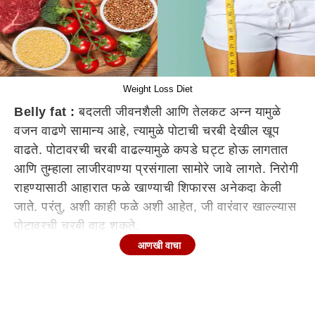
Weight Loss Diet
Belly fat :
बदलती जीवनशैली आणि तेलकट अन्न यामुळे
वजन वाढणे सामान्य आहे, त्यामुळे पोटाची चरबी देखील खूप
वाढते. पोटावरची चरबी वाढल्यामुळे कपडे घट्ट होऊ लागतात
आणि तुम्हाला लाजीरवाण्या प्रसंगाला सामोरे जावे लागते. निरोगी
राहण्यासाठी आहारात फळे खाण्याची शिफारस अनेकदा केली
जाते. परंतु, अशी काही फळे अशी आहेत, जी वारंवार खाल्ल्यास
पोटावरची चरबी वाढू शकते.
आणखी वाचा
बाजारात अशी काही फळे उपलब्ध आहेत, जी खाल्ल्याने
रक्तातील साखरेची पातळी वाढते. अशा फळांपासून लठ्ठपणा
आणि मधुमेहाच्या रुग्णांनी विशेष सतर्क राहावे. ज्यांचे वजन
वाढलेले नाही, त्यांनीही जास्त साखर असलेली ही फळे मर्यादित