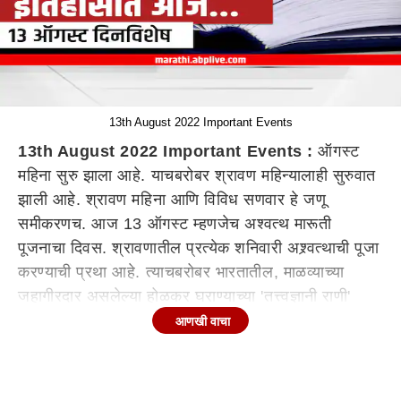
13th August 2022 Important Events
13th August 2022 Important Events :
ऑगस्ट
महिना सुरु झाला आहे. याचबरोबर श्रावण महिन्यालाही सुरुवात
झाली आहे. श्रावण महिना आणि विविध सणवार हे जणू
समीकरणच. आज 13 ऑगस्ट म्हणजेच अश्वत्थ मारूती
पूजनाचा दिवस. श्रावणातील प्रत्येक शनिवारी अश्र्वत्थाची पूजा
करण्याची प्रथा आहे. त्याचबरोबर भारतातील, माळव्याच्या
जहागीरदार असलेल्या होळकर घराण्याच्या 'तत्त्वज्ञानी राणी'
म्हणून ओळखल्या अहिल्याबाई होळकर यांची तारखेप्रमाणे
आणखी वाचा
पुण्यतिथी. या व्यतिरिक्त आणखी कोणते महत्वाचे दिवस आहेत हे
या माध्यमातून जाणून घेणार आहोत. चला तर मग जाणून
घेऊयात 13 ऑगस्ट दिनविशेष.