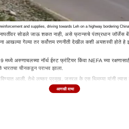
 reinforcement and supplies, driving towards Leh on a highway bordering Chin
नापतींवर सोडले जाऊ शकत नाही, असे फ्रान्सचे पंतप्रधान जॉर्जेस बेंजामिन
ोजना आखल्या गेल्या तर सर्वोत्तम रणनीती देखील कशी अयशस्वी होते हे 
59 मध्ये अरुणाचलच्या नॉर्थ ईस्ट फ्रंटियर किंवा NEFA च्या रक्ष
मुळे भारतचा चीनकडून पराभव झाला.
्यात आली. तेथे लष्कर प्रमुख, जनरल के एस थिमय्या यांनी त्यास मान
ेनन यांनी ही योजना धोक्याची आणि अनावश्यक असल्याचे सांगून फेटाळून ल
आणखी वाचा
व्हती.
ाहीर करण्यात आला, त्यावेळी चीनची पीपल्स लिबरेशन आर्मी तेजपूरपा
ण पीपल्स लिबरेशन आर्मी पुढे सरकल्याने लोकांना शहर सोडून पळून 