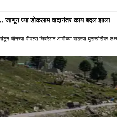
े... जाणून घ्या डोकलाम वादानंतर काय बदल झाला
 चीनच्या पीपल्स लिबरेशन आर्मीच्या वाढत्या घुसखोरीवर लक्ष्