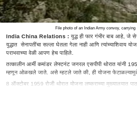
File photo of an Indian Army convoy, carrying
India China Relations :
युद्ध ही फार गंभीर बाब आहे, जे से
युद्धात सेनापतींचा सल्ला घेतला गेला नाही आणि त्यांच्याशिवाय य
पराभवाच्या वेळी आपण हेच पाहिले.
तत्कालीन आर्मी कमांडर लेफ्टनंट जनरल एसपीपी थोरात यांनी 19
म्हणून ओळखले जाते. असे म्हटले जाते की, ही योजना फेटाळल्या
8 ऑक्टोबर 1959 रोजी थोरात योजना लष्कराच्या मुख्यालयात पाठविण
के कृष्ण मेनन यांच्यासमोर ही योजना ठेवली. परंतु, दुर्दैवाने, म
भारताचे तत्कालीन पंतप्रधान जवाहरलाल नेहरू यांनाही दाखवली न
1962 चा पराभव
20 नोव्हेंबर 1962 रोजी चीनकडून युद्धविराम ज
22 नोव्हेंबरपर्यंत आसामचे तेजपूर हे शहर ओसाड बनले होते. कार
पराभवाची सल भारतीयांच्या मनावर आजही आहे.