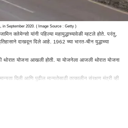
a, in September 2020. ( Image Source : Getty )
 क्लेमेन्सो यांनी पहिल्या महायुद्धाच्यावेळी म्हटले होते. परंतु,
इतिहासाने दाखवून दिले आहे. 1962 च्या भारत-चीन युद्धाच्या
णासाठी थोरात योजना आखली होती. या योजनेला आजली थोरात योजना
्यता दिली आणि पुढील मान्यतेसाठी तत्कालीन संरक्षण मंत्री व्ही
ावली. सर्वात महत्वाची बाब म्हणजे ही थोरात योजना मेनन यांनी
सून काही किलोमीटर अंतरावर होती. माहिती उशिरा पोहोचली आणि
जावे लागले आणि भारताचा पराभव झाला. चीनकडून झालेल्या या