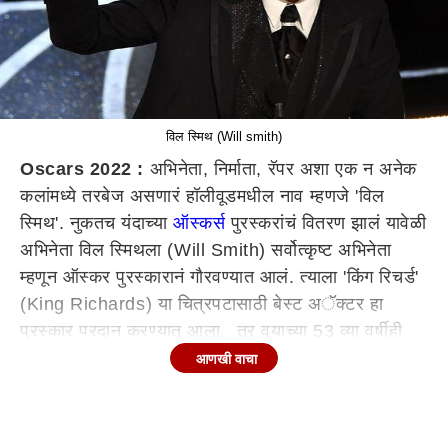
विल स्मिथ (Will smith)
Oscars 2022 :
अभिनेता, निर्माता, रॅपर अशा एक न अनेक
कलांमध्ये तरबेज असणारं हॉलीवूडमधील नाव म्हणजे 'विल
स्मिथ'. नुकतच यंदाच्या
ऑस्कर्स
पुरस्करांचं वितरण झालं यावेळी
अभिनेता विल स्मिथला (Will Smith) सर्वोत्कृष्ट अभिनेता
म्हणून ऑस्कर पुरस्कारानं गौरवण्यात आलं. त्याला 'किंग रिचर्ड'
(King Richards) या चित्रपटासाठी बेस्ट अॅक्टर हा
पुरस्कार प्रदान करण्यात आला. तर वयाच्या 53 व्या वर्षीही
हॉलीवूडसारख्या मोठ्या फिल्म इंडस्ट्रीत सर्व अभिनेत्यांना
आणखी वाचा
पछाडत ऑस्कर जिंकणाऱ्या विलच्या कारकिर्दीवर एक नजर
फिरवूया...