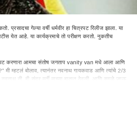
तो. प्रसादचा गेल्या वर्षी धर्मवीर हा चित्रपट रिलीज झाला. या
 भेटीस येत आहे. या कार्यक्रमाचे तो परीक्षण करतो. नुकतीच
 कपडेपट करणारा आमचा संतोष जगताप vanity van मधे आला आणि
?” मी म्हटलं बोलाव, त्यानंतर नवनाथ गायकवाड आणि त्यांचे 2/3
वनाथ नी. ही सुंदर मूर्ती माझ्या हातात ठेवली आणि सगळे जाऊ
 क्षणार्धात… मला आभार मानण्याची संधीही न देता निघून गेले. मला
 करायचं? सध्या चालू असलेलं काम म्हणजे खरोखरच एक “अवघड वाट”
लेल्या आणि भारावलेल्या अवस्थेत मी त्या मूर्ती कडे पाहिलं आणि
विठ्ठल माझा भेटला विठ्ठल…!!!"