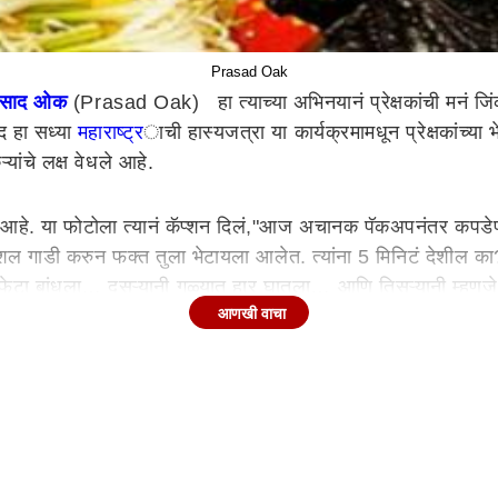
Prasad Oak
रसाद ओक
(Prasad Oak) हा त्याच्या अभिनयानं प्रेक्षकांची मनं जिंक
द हा सध्या
महाराष्ट्र
ाची हास्यजत्रा या कार्यक्रमामधून प्रेक्षकांच्या
्यांचे लक्ष वेधले आहे.
 केला आहे. या फोटोला त्यानं कॅप्शन दिलं,"आज अचानक पॅकअपनंतर
ेशल गाडी करुन फक्त तुला भेटायला आलेत. त्यांना 5 मिनिटं देशील का
 बांधला… दुसऱ्यानी गळ्यात हार घातला… आणि तिसऱ्यानी म्हणजे न
आणखी वाचा
 “ हो दादा, वाटलं ही मूर्ती तुमच्या हातात द्यावी.. बास..” आणि सगळे
्रेमाचं उतराई कसं व्हायचं??? या जिव्हाळ्याचं,या आपुलकीचं काय
? म्हणून मला “संगत” द्यायला आला असावा की काय तो? या अशाच भांबाव
द आठवले-
तुझ्यामुळं उमगलो मीच मला थेट
सुख दुःख एका मेका वाटलं वाटलं
भेटला 