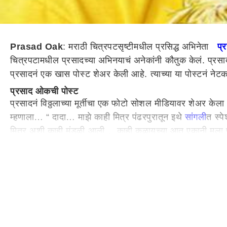
Prasad Oak
: मराठी चित्रपटसृष्टीमधील प्रसिद्ध अभिनेता
प्
चित्रपटामधील प्रसादच्या अभिनयाचं अनेकांनी कौतुक केलं. प्रसा
प्रसादनं एक खास पोस्ट शेअर केली आहे. त्याच्या या पोस्टनं नेटकऱ
प्रसाद ओकची पोस्ट
प्रसादनं विठ्ठलाच्या मूर्तीचा एक फोटो सोशल मीडियावर शेअर
म्हणाला… “ दादा… माझे काही मित्र पंढरपुरातून इथे
सांगली
त स्प
मित्र अशी काही मंडळी आली… काही कळायच्या आत एकानी मला फेटा
लागले. मी म्हणालो “ एवढ्याच साठी आला होतात ?” त्यावर ते म्हणाले
खरंच कळत नाही कधी कधी की या अशा निर्लेप, निखळ, निरपेक्ष प
आहे.पुढच्या कामांचंही मनात दडपण आहे. अशा वेळी कुठं चुकलो तर
त्या क्षणी “धर्मवीर मधले आमच्यासंगीता ताई बर्व्यांनी लिहिलेले शब्
संगतीनं ओलांडला अवघड घाट
चुकलो जिथं मी तिथं दाविली तू वाट