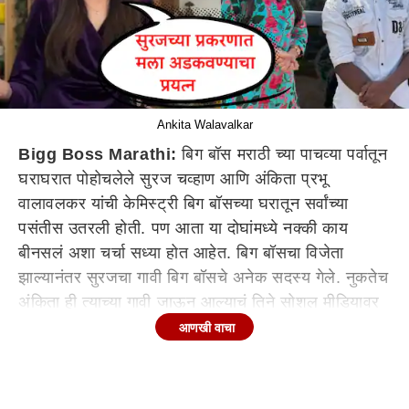
Ankita Walavalkar
Bigg Boss Marathi:
बिग बॉस मराठी च्या पाचव्या पर्वातून
घराघरात पोहोचलेले सुरज चव्हाण आणि अंकिता प्रभू
वालावलकर यांची केमिस्ट्री बिग बॉसच्या घरातून सर्वांच्या
पसंतीस उतरली होती. पण आता या दोघांमध्ये नक्की काय
बीनसलं अशा चर्चा सध्या होत आहेत. बिग बॉसचा विजेता
झाल्यानंतर सुरजचा गावी बिग बॉसचे अनेक सदस्य गेले. नुकतेच
अंकिता ही त्याच्या गावी जाऊन आल्याचं तिने सोशल मीडियावर
टाकलं होतं. पण आता गावी गेल्यानंतर सुरजची वागणूक
आणखी वाचा
खटकल्याचे सांगत तिने युट्युब वर एक स्वतंत्र व्हिडिओच
बनवला आहे. माझ्याकडून आता अपेक्षा नसाव्यात, जैसे ज्याचे
कर्म तैसे फळ देतो ईश्वर असं शीर्षक देत सुरज विषयी तिनं