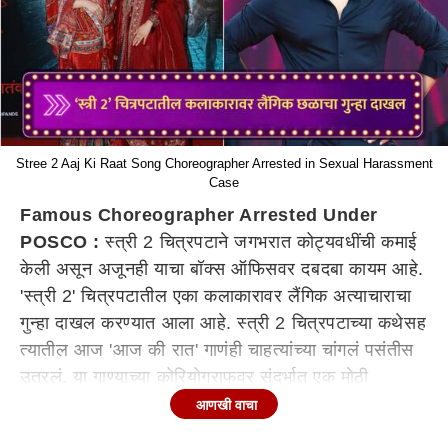
Stree 2 Aaj Ki Raat Song Choreographer Arrested in Sexual Harassment
Case
Famous Choreographer Arrested Under
POSCO :
स्त्री 2 चित्रपटाने जगभरात कोट्यवधींची कमाई
केली असून अजूनही याचा बॉक्स ऑफिसवर दबदबा कायम आहे.
'स्त्री 2' चित्रपटातील एका कलाकारावर लैंगिक अत्याचाराचा
गुन्हा दाखल करण्यात आला आहे. स्त्री 2 चित्रपटाच्या कथेसह
त्यातील आज 'आज की रात' गाणंही चाहत्यांच्या चांगलं पसंतीस
उतरलं. या गाण्याच्या कोरियोग्राफवर संदर्भात एक मोठी
धक्कादायक बातमी समोर आली आहे. त्याच्याविरोधात आता
आणखी वाचा
लैंगिक छळाचा गुन्हा दाखल करण्यात आला आहे.