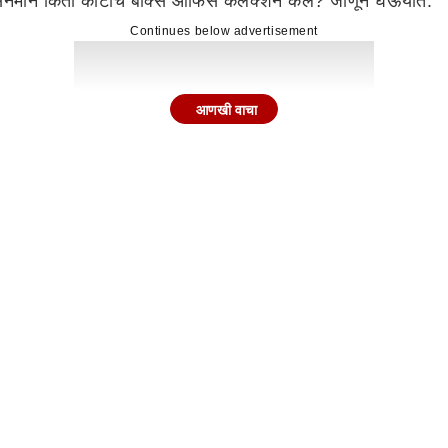
सिनेमाने किती कोटींचे बॉक्स ऑफिस कलेक्शन केले? जाणून घेऊयात.
Continues below advertisement
आणखी वाचा
न केले? (Drishyam 3 Worldwide Box Office Collection)
श्यम 3' या सिनेमानं बॉक्स ऑफिसवर अक्षरश: धुमाकूळ घातला आहे. पह
 खाते खोलले. ओपनिंग विकेंडलाही या सिनेमानं कमालीचे बॉक्स ऑफ
Continues below advertisement