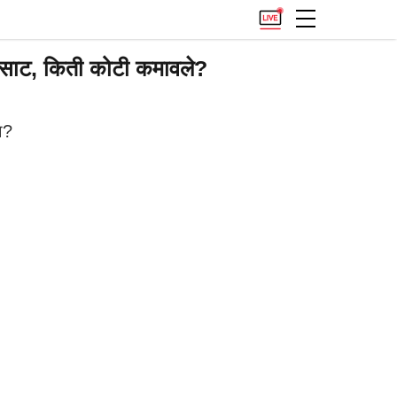
स्साट, किती कोटी कमावले?
ा?