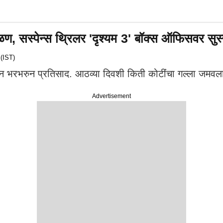
ण, सस्पेन्स थ्रिलर 'दृश्यम 3' बॉक्स ऑफिसवर सु
(IST)
डून भरभरुन प्रतिसाद. आठव्या दिवशी किती कोटींचा गल्ला जमवल
Advertisement