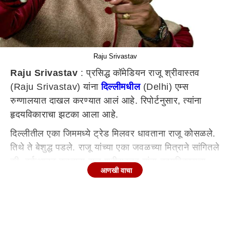
Raju Srivastav
Raju Srivastav
: प्रसिद्ध कॉमेडियन राजू श्रीवास्तव
(Raju Srivastav) यांना
दिल्लीमधील
(Delhi) एम्स
रुग्णालयात दाखल करण्यात आलं आहे. रिपोर्टनुसार, त्यांना
हृदयविकाराचा झटका आला आहे.
दिल्लीतील एका जिममध्ये ट्रेड मिलवर धावताना राजू कोसळले.
तिथे ते बेशुद्ध पडले. राजू यांच्या एका जवळच्या मित्राने सांगितले
की, वर्कआउट करताना राजू श्रीवास्तव यांना हृदयविकाराचा
आणखी वाचा
झटका आला. त्यानंतर त्यांना तातडीने रुग्णालयात दाखल
करण्यात आले. रिपोर्टनुसार आता ते शुद्धीवर आले आहेत.
डॉक्टर लवकरच त्यांच्या प्रकृतीची माहिती देतील.
एक ऑगस्टला गेले होते दिल्लीला
राजू श्रीवास्तव हे एक