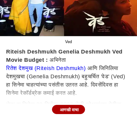
Ved
Riteish Deshmukh Genelia Deshmukh Ved
Movie Budget :
अभिनेता
रितेश देशमुख (Riteish Deshmukh)
आणि जिनिलिया
देशमुखचा (Genelia Deshmukh) बहुचर्चित 'वेड' (Ved)
हा सिनेमा चाहत्यांच्या पसंतीस उतरत आहे. दिवसेंदिवस हा
सिनेमा रेकॉर्डब्रेक कमाई करत आहे.
'वेड' हा सिनेमा 30 डिसेंबर 2022 रोजी प्रेक्षकांच्या भेटीला
आणखी वाचा
आला होता. रिलीजच्या 10-12 दिवसांत या सिनेमाने बॉक्स
ऑफिसवर चांगलाच धुमाकूळ घातला आहे. या सिनेमाची निर्मिती
15 कोटी रुपयांमध्ये करण्यात आली आहे. पण बॉक्स ऑफिसवर