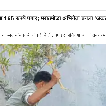
ना 165 रुपये पगार; मराठमोळा अभिनेता बनला 'अव
 काळात वॉचमनची नोकरी केली. दमदार अभिनयाच्या जोरावर त्यांनी 