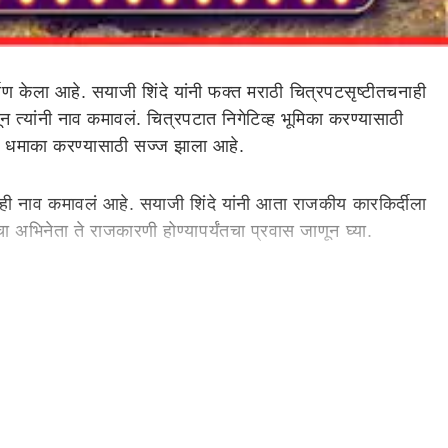
र्माण केला आहे. सयाजी शिंदे यांनी फक्त मराठी चित्रपटसृष्टीतचनाही
 त्यांनी नाव कमावलं. चित्रपटात निगेटिव्ह भूमिका करण्यासाठी
 धमाका करण्यासाठी सज्ज झाला आहे.
ीतही नाव कमावलं आहे. सयाजी शिंदे यांनी आता राजकीय कारकिर्दीला
ा अभिनेता ते राजकारणी होण्यापर्यंतचा प्रवास जाणून घ्या.
ंनी खलनायकाची भूमिका उत्कृष्टरित्या साकारली आहे. पण, त्यांचा
रे सयाजी शिंदे आज इंडस्ट्रीमधील मोठं नाव बनलं आहे. सयाजी
ाहू लागले. त्यावेळी त्यांनी वॉचमनचं कामही केलं. सकाळी कॉलेज
ा महिना 165 रुपये होता. सयाजी यांनी नाट्यकलाकार सुनील कुलकर्णी