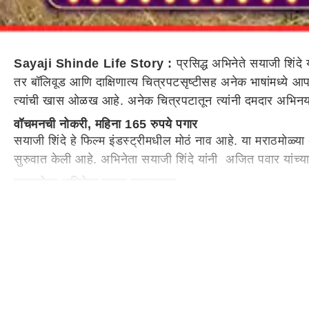
Sayaji Shinde Life Story :
प्रसिद्ध अभिनेते सयाजी शिंदे 
तर बॉलिवूड आणि दाक्षिणात्य चित्रपटसृष्टीसह अनेक भाषांमध्ये आ
त्यांची खास ओळख आहे. अनेक चित्रपटातून त्यांनी दमदार अभि
वॉचमनची नोकरी, महिना 165 रुपये पगार
सयाजी शिंदे हे फिल्म इंडस्ट्रीमधील मोठं नाव आहे. या मराठमोळ्
सुरुवात केली आहे. अभिनेता सयाजी शिंदे यांनी अजित पवार यांच्या र
मराठमोळा अभिनेता बनला खलनायक
सयाजी शिंदे यांनी फिल्म इंडस्ट्रीमध्ये मोठा नाव कमावलं आहे. मराठ
इथंपर्यंत पोहोचण्याचा प्रवास सोपा नव्हता. सुरुवातीच्या काळात
शिंदेंनी मराठी नाटकांबरोबरच मराठी, हिंदी, तेलुगू, तामिळ, कन्नड
महिना 165 रुपये पगार
सयाजी शिंदे यांचा जन्म
महाराष्ट्र
ातील सातारा जिल्ह्यातील एका छो
आणि त्यानंतर रात्र पाळीला चौकीदार म्हणून काम करत असताना त्यां