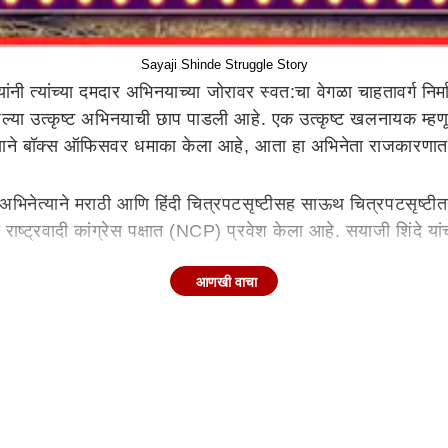
Sayaji Shinde Struggle Story
यांनी त्यांच्या दमदार अभिनयाच्या जोरावर स्वत:चा वेगळा चाहतावर्ग नि
पल्या उत्कृष्ट अभिनयाची छाप पाडली आहे. एक उत्कृष्ट खलनायक म्हणून
नयाने बॉक्स ऑफिसवर धमाका केला आहे, आता हा अभिनेता राजकारणात
या अभिनेत्याने मराठी आणि हिंदी चित्रपटसृष्टीसह साऊथ चित्रपटसृष्ट
ाष्ट्रवादी कांग्रेस पक्षात (NCP) प्रवेश केला आहे. सयाजी शिंदे यांच
आणखी वाचा
ी, हिंदी आणि दाक्षिणात्य चित्रपटसृष्टीमध्ये अनेक चित्रपटांमध्ये त्या
 त्यांनी वॉचमनची नोकरीही केली. नाटकांमधून अभिनयाला सुरुवात करणा
, मल्याळम, इंग्रजी आणि गुजराती चित्रपटांमध्ये काम केलं आहे.
ट्या गावात शेतकरी कुटुंबात झाला. पुढे ते गाव सोडून
सातारा
शहरात र
नी मराठीतून पदवीपर्यंतचे शिक्षण घेतलं. त्यावेळी सयाजी शिंदे यांन