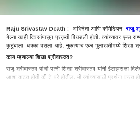
Raju Srivastav Death
: अभिनेता आणि कॉमेडियन
राजू श
गेल्या काही दिवसांपासून प्रकृती बिघडली होती. त्यांच्यावर एम्स र
कुटुंबाला धक्का बसला आहे. नुकत्याच एका मुलाखतीमध्ये शिखा श्रीवा
काय म्हणाल्या शिखा श्रीवास्तव?
राजू श्रीवास्तव यांची पत्नी शिखा श्रीवास्तव यांनी ईटाइम्सला दिल
आशा वाटत होती की ते बरे होतील. मी त्यांच्यासाठी प्रर्थना करत ह
मुलगा आयुष्मान ही दोन मुलं आहेत.
सलमान खानच्या मैने प्यार किया या चित्रपटातील त्यांच्या विनोदी
'कॉमेडी नाइट्स विद कपिल' या कार्यक्रमामध्ये देखील राजू यांनी स
कॉमिक टायमिंगला प्रेक्षकांची पसंती मिळाली. राजू यांचा चाहता वर्ग
विशेष पसंती मिळाली. आता त्यांच्या निधनानंतर मनोरंजनसृष्टीमध
पंतप्रधान नरेंद्र मोदी, मुख्यमंत्री एकनाथ शिंदे आणि कलाक्षेत्र