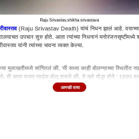
Raju Srivastav,shikha srivastava
्रीवास्तव
(Raju Srivastav Death) यांचं निधन झालं आहे. वयाच्या 59 व
ुग्णालयाचत उपचार सुरु होते. आता त्यांच्या निधनानं मनोरंजनसृष्टीमध्य
स्तव यांनी त्यांच्या भावना व्यक्त केल्या.
ेल्या मुलाखतीमध्ये सांगितलं की, 'मी सध्या काही बोलण्याच्या स्थितीत
ोते. मी आता फक्त एवढंच बोलू शकते की, ते खरे योद्धा होते.' 1993 मध
आणखी वाचा
 अभिनयानं अनेकांची मनं जिंकली. राजू श्रीवास्तव यांनी अनेक चित्रप
हभाग घेतला होता. राजू यांनी करिअरची सुरुवात स्टेज शोमधून केली. अन
 मोठा आहे. ‘द किंग ऑफ कॉमेडी’ असंही राजू श्रीवास्तव यांना म्हणलं जात
्ये शोककळा पसरली आहे.
ातील अनेक कलाकारांनी सोशल मीडियावर पोस्ट शेअर करुन राजू यांना श्र