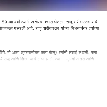
्या वर्षी त्यांनी अखेरचा श्वास घेतला. राजू श्रीवास्तव यांची
े शोककळा पसरली आहे. राजू श्रीवास्तव यांच्या निधनानंतर त्यांच्या
 नाहीये. मी आता तुमच्यासोबत काय बोलू? त्यांनी लढाई लढली. मला
्ये राजू आणि शिखा यांचे लग्न झाले. त्यांना मुलगी अंतरा आणि
ट आणि कार्यक्रमांमध्ये काम केलं. 'बिग बॉस 3', 'नच बलिए' आणि
ेक चित्रपट आणि मालिकांमध्ये राजू यांनी काम केलं. राजू यांच्या
ं. तसेच त्यांच्या ‘गजोधर भैय्या’ या भूमिकेला देखील प्रेक्षकांची
द्धांजली वाहिली आहे. राजू श्रीवास्तव यांच्या पार्थिवावर आज