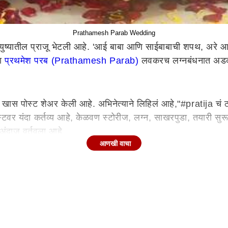
Prathamesh Parab Wedding
ुष्यातील प्राजू भेटली आहे. 'आई बाबा आणि साईबाबाची शपथ, अरे आपण
रा
प्रथमेश परब (Prathamesh Parab)
लवकरच लग्नबंधनात अडकण
त खास पोस्ट शेअर केली आहे. अभिनेत्याने लिहिलं आहे,"#pratija 
 पोस्टवर यंदा कर्तव्य आहे, केळवण स्टोरीज, लग्न, साखरपुडा, तयारी सुर
अंदाज वर्तवला आहे.
आणखी वाचा