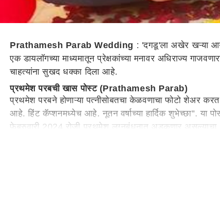
Prathamesh Parab Wedding
: 'दगडू'ला अखेर खऱ्या आय
एक डायलॉगच्या माध्यमातून प्रेक्षकांच्या मनावर अधिराज्य गाजवणा
चाहत्यांना सुखद धक्का दिला आहे.
प्रथमेश परबची खास पोस्ट (Prathamesh Parab)
प्रथमेश परबने होणाऱ्या पत्नीसोबतचा केळवणाचा फोटो शेअर कर
आहे. हिंट कॅप्शनमध्येच आहे. नूतन वर्षाच्या हार्दिक शुभेच्छा". या
फेब्रुवारी 2024 रोजी प्रथमेश लग्नबंधनात अडकणार असल्याचा 