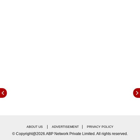
शेट्टीच्या (Anushka Shetty) फेक लग्नसोहळ्याचे फोटो
सोशल मीडियावर व्हायरल झाले. या फोटोंमध्ये AI ने प्रभास-
अनुष्काचं लग्न लावलेलं दिसलं. प्रभास गेल्या काही दिवसांपासून
सिंगल असून आता मिंगल होण्यासाठी तो सज्ज आहे.
प्रभासच्या काकीने दिली माहिती...
मीडिया रिपोर्टनुसार, प्रभासची काकी म्हणाली,"दुर्गा देवीच्या
आशीर्वाने प्रभासचं लग्न होईल. येत्या काही दिवसांत प्रभास
लग्नबंधनात अडकणार आहे. प्रभासच्या लग्नाचं माध्यमातील
सर्वांना आमंत्रण दिलं जाणार आहे. प्रभासने वेडिंग
लोकेशनदेखील ठरवलं आहे". प्रभासची होणारी पत्नी नक्की
कोण असेल यासंदर्भात त्याच्या काकीने मात्र काहीही सांगितलेलं
नाही.
|
|
ABOUT US
ADVERTISEMENT
PRIVACY POLICY
© Copyright@2026.ABP Network Private Limited. All rights reserved.