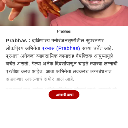
Prabhas
Prabhas :
दाक्षिणात्य मनोरंजनसृष्टीतील सुपरस्टार
लोकप्रिय अभिनेता
प्रभास (Prabhas)
सध्या चर्चेत आहे.
प्रभास अनेकदा व्यावसायिक कामासह वैयक्तिक आयुष्यामुळे
चर्चेत असतो. गेल्या अनेक दिवसांपासून चाहते त्याच्या लग्नाची
प्रतीक्षा करत आहेत. आता अभिनेता लवकरच लग्नबंधनात
अडकणार असल्याचं समोर आलं आहे.
प्रभासचं नाव अनेक अभिनेत्रींसोबत जोडलं जातं. त्यामुळे तो
आणखी वाचा
नक्की कोणासोबत लग्न करणार हे जाणून घेण्यासाठी चाहते
उत्सुक आहेत. 'रामायण' सिनेमातील अभिनेत्याची सहकलाकार
कृती सेननसोबत (Kriti Sanon) सुरुवातील प्रभासचं नाव
जोडलं गेलं. त्यानंतर काही दिवसांपूर्वी प्रभास आणि अनुष्का