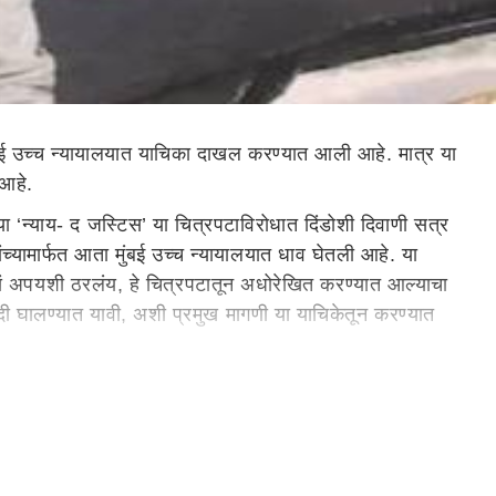
ंबई उच्च न्यायालयात याचिका दाखल करण्यात आली आहे. मात्र या
 आहे.
 ‘न्याय- द जस्टिस’ या चित्रपटाविरोधात दिंडोशी दिवाणी सत्र
ांच्यामार्फत आता मुंबई उच्च न्यायालयात धाव घेतली आहे. या
सं अपयशी ठरलंय, हे चित्रपटातून अधोरेखित करण्यात आल्याचा
 घालण्यात यावी, अशी प्रमुख मागणी या याचिकेतून करण्यात
 याची तुम्हाला माहिती आहे का? तसेच ही याचिका दाखल करण्यामागचे
ी. तसेच चित्रपटाच्या नावावरून चित्रपटाची संहिता लक्षात येते
ांच्यावतीने करण्यात आला.