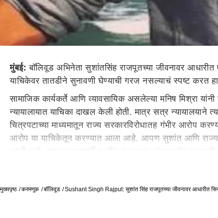
मुंबई:
बॉलिवूड अभिनेता सुशांतसिंह राजपूतच्या जीवनावर आधारीत 
याचिकेवर तातडीने सुनावणी घेण्याची गरज नसल्याचं स्पष्ट करत हायक
सामाजिक कार्यकर्ते आणि व्यावसायिक असलेल्या मनिष मिश्रा यांनी
न्यायालायात याचिका दाखल केली होती. मात्र सत्र न्यायालयाने त्या
चित्रपटाच्या माध्यमातून राज्य सरकारविरोधातह गंभीर आरोप कर
आरोप या याचिकेतून करण्यात आला आहे. आपण सुशांत आणि राज्य स
आली आहे. त्यावर न्यायमूर्ती पृथ्वीराज चव्हाण यांच्यासमोर सुनावण
Drug Case | एनसीबीकडून अभिनेत्री दीया मिर्झाची माजी मॅने
मात्र ही याचिका अर्थहीन असल्याचा दावा निर्मात्यांच्यावतीने हा
मुख्यपृष्ठ
करमणूक
बॉलिवूड
Sushant Singh Rajput: सुशांत सिंह राजपूतच्या जीवनावर आधारीत सिने
तुमचा मूळ हेतू काय? अशी विचारणाही न्यायालयाने याचिकाकर्त्यांना 
त्यामुळे या चित्रपटातून सदर प्रकरणाच्या तपासाला आणि वास्तवाल