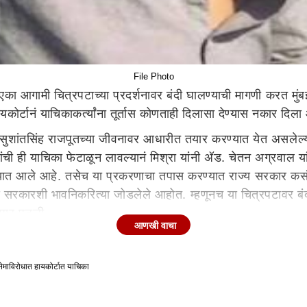
File Photo
एका आगामी चित्रपटाच्या प्रदर्शनावर बंदी घालण्याची मागणी करत मु
ोर्टानं याचिकाकर्त्यांना तूर्तास कोणताही दिलासा देण्यास नकार दिला
 सुशांतसिंह राजपूतच्या जीवनावर आधारीत तयार करण्यात येत असलेल्या
ंची ही याचिका फेटाळून लावल्यानं मिश्रा यांनी अ‍ॅड. चेतन अग्रवाल य
ण्यात आले आहे. तसेच या प्रकरणाचा तपास करण्यात राज्य सरकार क
रकारशी भावनिकरित्या जोडलेले आहोत. म्हणूनच या चित्रपटावर बंदी
ी पार पडली.
आणखी वाचा
जर राहिला फर्निचरवालाला अटक
यकोर्टात करण्यात आला. तेव्हा, चित्रपटात काय दाखविण्यात येणार आहे
माविरोधात हायकोर्टात याचिका
केली. त्यावर सुशांतच्या मृत्यूमागचे मूळ कारण अद्याप समोर आलेले नाह
ा धक्का लागणार नाही असे सांगता येणार नाही, असा दावा याचिकाकर्त्य